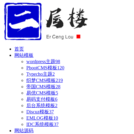
首页
网站模板
wordpress主题
98
PbootCMS模板
120
Typecho主题
2
织梦CMS模板
219
帝国CMS模板
28
易优CMS模板
5
易码支付模板
6
后台系统模板
2
Discuz模板
37
EMLOG模板
10
IDC系统模板
37
网站源码