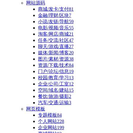
网站源码
商城/发卡/支付
81
金融/理财/区块
7
小说/友链/导航
59
电影/视频/音乐
55
淘客/网店/商城
21
任务/交流/社区
47
聊天/游戏/直播
27
媒体/新闻/博客
20
图片/素材/资源
38
资源/下载/技术
84
门户/论坛/信息
19
校园/教育/学习
13
企业/公司/工室
12
空间/域名/建站
15
餐饮/旅游/摄影
2
汽车/交通/运输
3
网页模板
专题模板
84
个人网站
228
企业网站
199