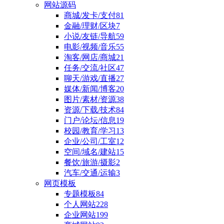
网站源码
商城/发卡/支付
81
金融/理财/区块
7
小说/友链/导航
59
电影/视频/音乐
55
淘客/网店/商城
21
任务/交流/社区
47
聊天/游戏/直播
27
媒体/新闻/博客
20
图片/素材/资源
38
资源/下载/技术
84
门户/论坛/信息
19
校园/教育/学习
13
企业/公司/工室
12
空间/域名/建站
15
餐饮/旅游/摄影
2
汽车/交通/运输
3
网页模板
专题模板
84
个人网站
228
企业网站
199