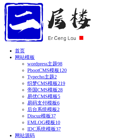
首页
网站模板
wordpress主题
98
PbootCMS模板
120
Typecho主题
2
织梦CMS模板
219
帝国CMS模板
28
易优CMS模板
5
易码支付模板
6
后台系统模板
2
Discuz模板
37
EMLOG模板
10
IDC系统模板
37
网站源码