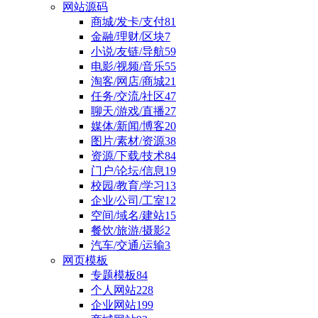
网站源码
商城/发卡/支付
81
金融/理财/区块
7
小说/友链/导航
59
电影/视频/音乐
55
淘客/网店/商城
21
任务/交流/社区
47
聊天/游戏/直播
27
媒体/新闻/博客
20
图片/素材/资源
38
资源/下载/技术
84
门户/论坛/信息
19
校园/教育/学习
13
企业/公司/工室
12
空间/域名/建站
15
餐饮/旅游/摄影
2
汽车/交通/运输
3
网页模板
专题模板
84
个人网站
228
企业网站
199