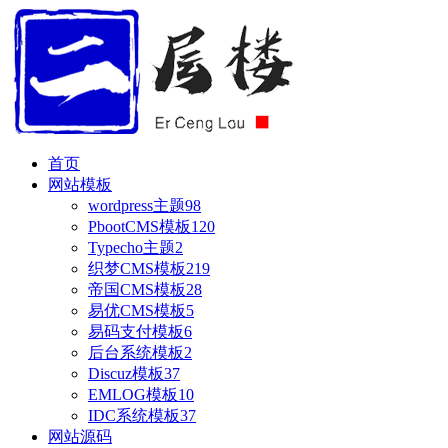
首页
网站模板
wordpress主题
98
PbootCMS模板
120
Typecho主题
2
织梦CMS模板
219
帝国CMS模板
28
易优CMS模板
5
易码支付模板
6
后台系统模板
2
Discuz模板
37
EMLOG模板
10
IDC系统模板
37
网站源码