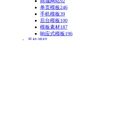
商城网站
92
单页模板
246
手机模板
39
后台模板
100
模板素材
187
响应式模板
196
手机源码
手机H5模板
76
小程序源码
18
云开发源码
89
APP源码
23
游戏源码
棋盘源码
3
端游源码
1
手游源码
30
页游源码
4
网游单机
1
HTML5游戏
5
自制主题
亲测源码
整合源码
投稿源码