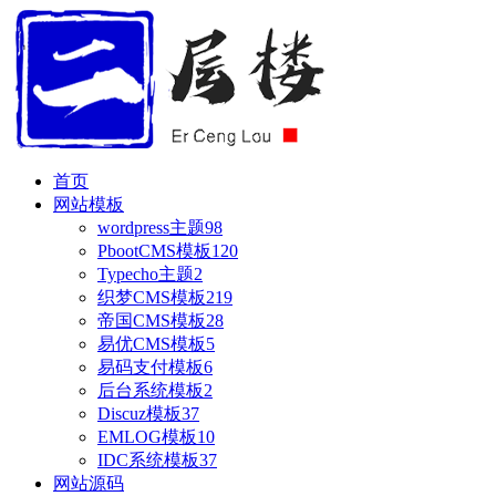
首页
网站模板
wordpress主题
98
PbootCMS模板
120
Typecho主题
2
织梦CMS模板
219
帝国CMS模板
28
易优CMS模板
5
易码支付模板
6
后台系统模板
2
Discuz模板
37
EMLOG模板
10
IDC系统模板
37
网站源码