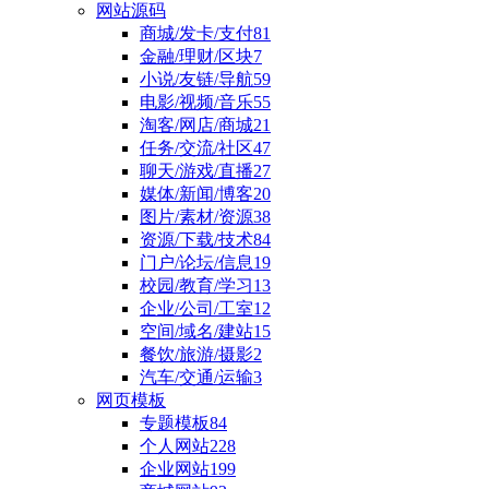
网站源码
商城/发卡/支付
81
金融/理财/区块
7
小说/友链/导航
59
电影/视频/音乐
55
淘客/网店/商城
21
任务/交流/社区
47
聊天/游戏/直播
27
媒体/新闻/博客
20
图片/素材/资源
38
资源/下载/技术
84
门户/论坛/信息
19
校园/教育/学习
13
企业/公司/工室
12
空间/域名/建站
15
餐饮/旅游/摄影
2
汽车/交通/运输
3
网页模板
专题模板
84
个人网站
228
企业网站
199