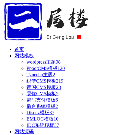
首页
网站模板
wordpress主题
98
PbootCMS模板
120
Typecho主题
2
织梦CMS模板
219
帝国CMS模板
28
易优CMS模板
5
易码支付模板
6
后台系统模板
2
Discuz模板
37
EMLOG模板
10
IDC系统模板
37
网站源码