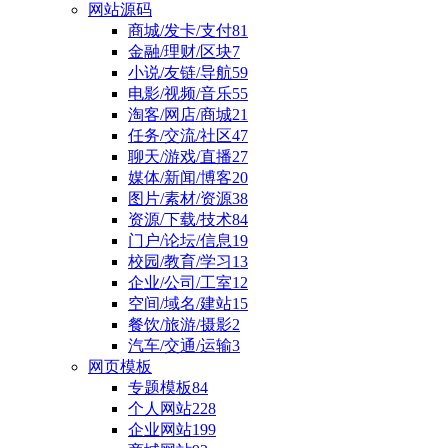
网站源码
商城/发卡/支付
81
金融/理财/区块
7
小说/友链/导航
59
电影/视频/音乐
55
淘客/网店/商城
21
任务/交流/社区
47
聊天/游戏/直播
27
媒体/新闻/博客
20
图片/素材/资源
38
资源/下载/技术
84
门户/论坛/信息
19
校园/教育/学习
13
企业/公司/工室
12
空间/域名/建站
15
餐饮/旅游/摄影
2
汽车/交通/运输
3
网页模板
专题模板
84
个人网站
228
企业网站
199