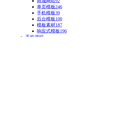
商城网站
92
单页模板
246
手机模板
39
后台模板
100
模板素材
187
响应式模板
196
手机源码
手机H5模板
76
小程序源码
18
云开发源码
89
APP源码
23
游戏源码
棋盘源码
3
端游源码
1
手游源码
30
页游源码
4
网游单机
1
HTML5游戏
5
自制主题
亲测源码
整合源码
投稿源码