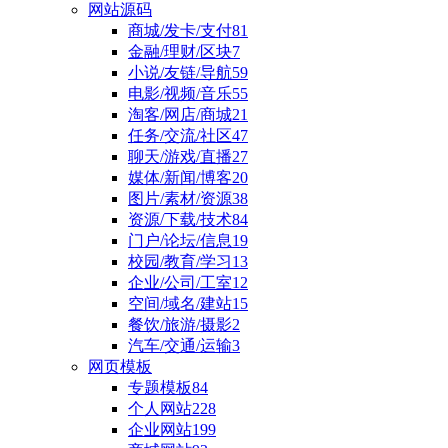
网站源码
商城/发卡/支付
81
金融/理财/区块
7
小说/友链/导航
59
电影/视频/音乐
55
淘客/网店/商城
21
任务/交流/社区
47
聊天/游戏/直播
27
媒体/新闻/博客
20
图片/素材/资源
38
资源/下载/技术
84
门户/论坛/信息
19
校园/教育/学习
13
企业/公司/工室
12
空间/域名/建站
15
餐饮/旅游/摄影
2
汽车/交通/运输
3
网页模板
专题模板
84
个人网站
228
企业网站
199