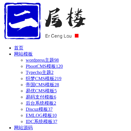
首页
网站模板
wordpress主题
98
PbootCMS模板
120
Typecho主题
2
织梦CMS模板
219
帝国CMS模板
28
易优CMS模板
5
易码支付模板
6
后台系统模板
2
Discuz模板
37
EMLOG模板
10
IDC系统模板
37
网站源码