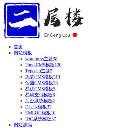
首页
网站模板
wordpress主题
98
PbootCMS模板
120
Typecho主题
2
织梦CMS模板
219
帝国CMS模板
28
易优CMS模板
5
易码支付模板
6
后台系统模板
2
Discuz模板
37
EMLOG模板
10
IDC系统模板
37
网站源码