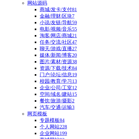
网站源码
商城/发卡/支付
81
金融/理财/区块
7
小说/友链/导航
59
电影/视频/音乐
55
淘客/网店/商城
21
任务/交流/社区
47
聊天/游戏/直播
27
媒体/新闻/博客
20
图片/素材/资源
38
资源/下载/技术
84
门户/论坛/信息
19
校园/教育/学习
13
企业/公司/工室
12
空间/域名/建站
15
餐饮/旅游/摄影
2
汽车/交通/运输
3
网页模板
专题模板
84
个人网站
228
企业网站
199