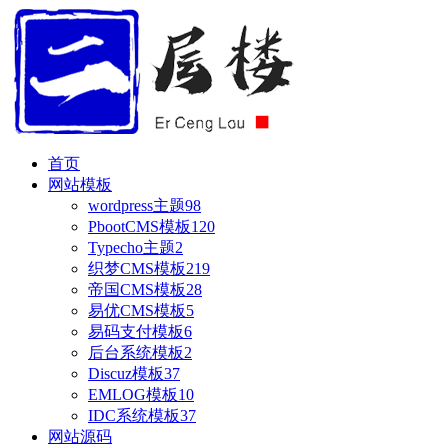
首页
网站模板
wordpress主题
98
PbootCMS模板
120
Typecho主题
2
织梦CMS模板
219
帝国CMS模板
28
易优CMS模板
5
易码支付模板
6
后台系统模板
2
Discuz模板
37
EMLOG模板
10
IDC系统模板
37
网站源码