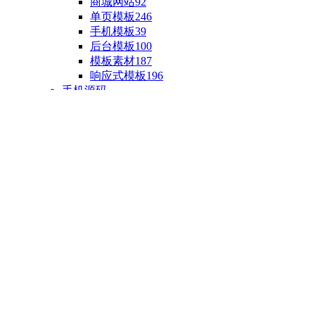
商城网站
92
单页模板
246
手机模板
39
后台模板
100
模板素材
187
响应式模板
196
手机源码
手机H5模板
76
小程序源码
18
云开发源码
89
APP源码
23
游戏源码
棋盘源码
3
端游源码
1
手游源码
30
页游源码
4
网游单机
1
HTML5游戏
5
自制主题
亲测源码
整合源码
投稿源码