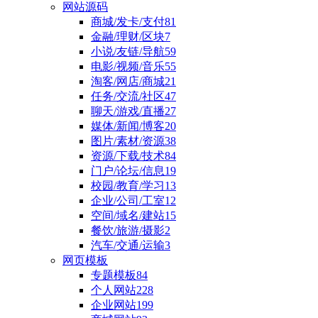
网站源码
商城/发卡/支付
81
金融/理财/区块
7
小说/友链/导航
59
电影/视频/音乐
55
淘客/网店/商城
21
任务/交流/社区
47
聊天/游戏/直播
27
媒体/新闻/博客
20
图片/素材/资源
38
资源/下载/技术
84
门户/论坛/信息
19
校园/教育/学习
13
企业/公司/工室
12
空间/域名/建站
15
餐饮/旅游/摄影
2
汽车/交通/运输
3
网页模板
专题模板
84
个人网站
228
企业网站
199