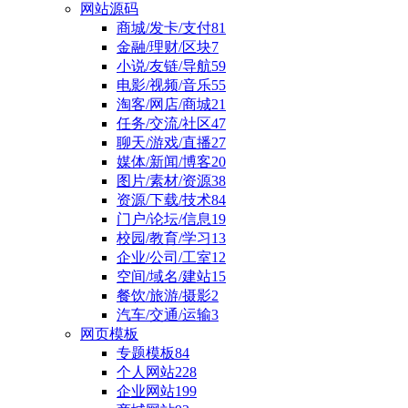
网站源码
商城/发卡/支付
81
金融/理财/区块
7
小说/友链/导航
59
电影/视频/音乐
55
淘客/网店/商城
21
任务/交流/社区
47
聊天/游戏/直播
27
媒体/新闻/博客
20
图片/素材/资源
38
资源/下载/技术
84
门户/论坛/信息
19
校园/教育/学习
13
企业/公司/工室
12
空间/域名/建站
15
餐饮/旅游/摄影
2
汽车/交通/运输
3
网页模板
专题模板
84
个人网站
228
企业网站
199