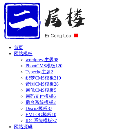
首页
网站模板
wordpress主题
98
PbootCMS模板
120
Typecho主题
2
织梦CMS模板
219
帝国CMS模板
28
易优CMS模板
5
易码支付模板
6
后台系统模板
2
Discuz模板
37
EMLOG模板
10
IDC系统模板
37
网站源码