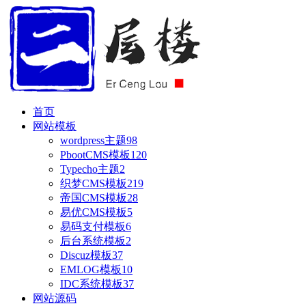
首页
网站模板
wordpress主题
98
PbootCMS模板
120
Typecho主题
2
织梦CMS模板
219
帝国CMS模板
28
易优CMS模板
5
易码支付模板
6
后台系统模板
2
Discuz模板
37
EMLOG模板
10
IDC系统模板
37
网站源码