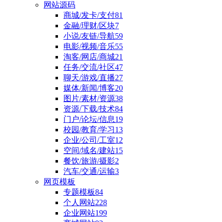
网站源码
商城/发卡/支付
81
金融/理财/区块
7
小说/友链/导航
59
电影/视频/音乐
55
淘客/网店/商城
21
任务/交流/社区
47
聊天/游戏/直播
27
媒体/新闻/博客
20
图片/素材/资源
38
资源/下载/技术
84
门户/论坛/信息
19
校园/教育/学习
13
企业/公司/工室
12
空间/域名/建站
15
餐饮/旅游/摄影
2
汽车/交通/运输
3
网页模板
专题模板
84
个人网站
228
企业网站
199