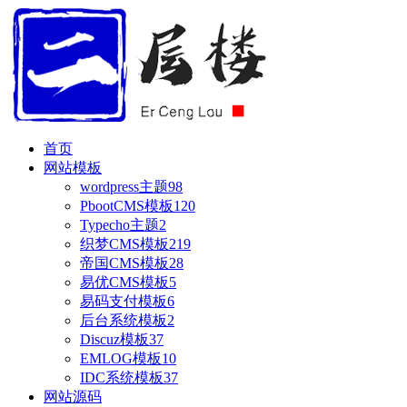
首页
网站模板
wordpress主题
98
PbootCMS模板
120
Typecho主题
2
织梦CMS模板
219
帝国CMS模板
28
易优CMS模板
5
易码支付模板
6
后台系统模板
2
Discuz模板
37
EMLOG模板
10
IDC系统模板
37
网站源码