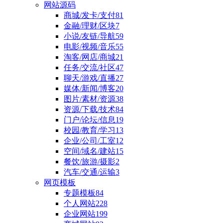
网站源码
商城/发卡/支付
81
金融/理财/区块
7
小说/友链/导航
59
电影/视频/音乐
55
淘客/网店/商城
21
任务/交流/社区
47
聊天/游戏/直播
27
媒体/新闻/博客
20
图片/素材/资源
38
资源/下载/技术
84
门户/论坛/信息
19
校园/教育/学习
13
企业/公司/工室
12
空间/域名/建站
15
餐饮/旅游/摄影
2
汽车/交通/运输
3
网页模板
专题模板
84
个人网站
228
企业网站
199