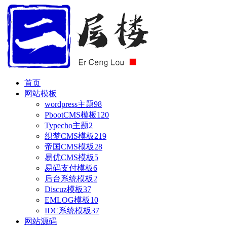
首页
网站模板
wordpress主题
98
PbootCMS模板
120
Typecho主题
2
织梦CMS模板
219
帝国CMS模板
28
易优CMS模板
5
易码支付模板
6
后台系统模板
2
Discuz模板
37
EMLOG模板
10
IDC系统模板
37
网站源码