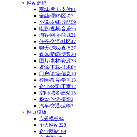
网站源码
商城/发卡/支付
81
金融/理财/区块
7
小说/友链/导航
59
电影/视频/音乐
55
淘客/网店/商城
21
任务/交流/社区
47
聊天/游戏/直播
27
媒体/新闻/博客
20
图片/素材/资源
38
资源/下载/技术
84
门户/论坛/信息
19
校园/教育/学习
13
企业/公司/工室
12
空间/域名/建站
15
餐饮/旅游/摄影
2
汽车/交通/运输
3
网页模板
专题模板
84
个人网站
228
企业网站
199