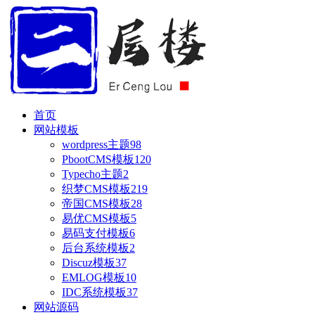
首页
网站模板
wordpress主题
98
PbootCMS模板
120
Typecho主题
2
织梦CMS模板
219
帝国CMS模板
28
易优CMS模板
5
易码支付模板
6
后台系统模板
2
Discuz模板
37
EMLOG模板
10
IDC系统模板
37
网站源码