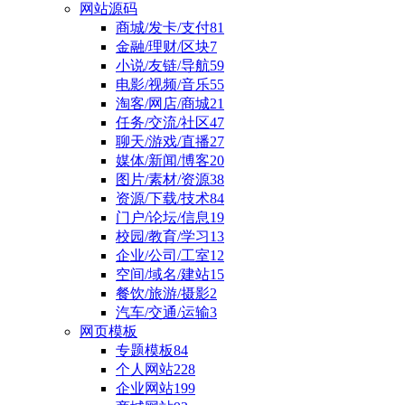
网站源码
商城/发卡/支付
81
金融/理财/区块
7
小说/友链/导航
59
电影/视频/音乐
55
淘客/网店/商城
21
任务/交流/社区
47
聊天/游戏/直播
27
媒体/新闻/博客
20
图片/素材/资源
38
资源/下载/技术
84
门户/论坛/信息
19
校园/教育/学习
13
企业/公司/工室
12
空间/域名/建站
15
餐饮/旅游/摄影
2
汽车/交通/运输
3
网页模板
专题模板
84
个人网站
228
企业网站
199