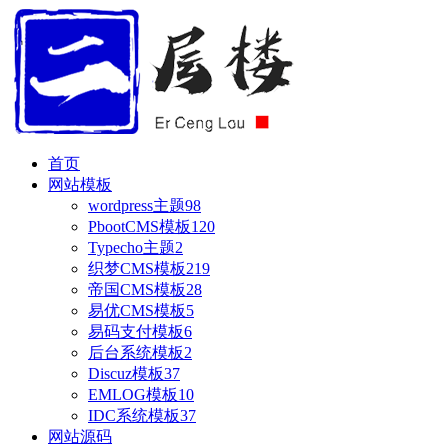
首页
网站模板
wordpress主题
98
PbootCMS模板
120
Typecho主题
2
织梦CMS模板
219
帝国CMS模板
28
易优CMS模板
5
易码支付模板
6
后台系统模板
2
Discuz模板
37
EMLOG模板
10
IDC系统模板
37
网站源码