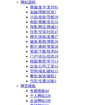
网站源码
商城/发卡/支付
81
金融/理财/区块
7
小说/友链/导航
59
电影/视频/音乐
55
淘客/网店/商城
21
任务/交流/社区
47
聊天/游戏/直播
27
媒体/新闻/博客
20
图片/素材/资源
38
资源/下载/技术
84
门户/论坛/信息
19
校园/教育/学习
13
企业/公司/工室
12
空间/域名/建站
15
餐饮/旅游/摄影
2
汽车/交通/运输
3
网页模板
专题模板
84
个人网站
228
企业网站
199