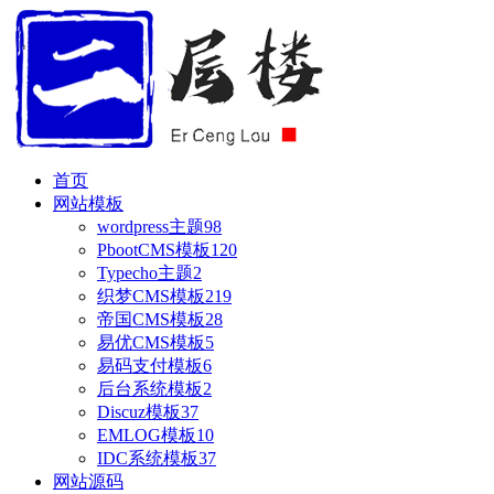
首页
网站模板
wordpress主题
98
PbootCMS模板
120
Typecho主题
2
织梦CMS模板
219
帝国CMS模板
28
易优CMS模板
5
易码支付模板
6
后台系统模板
2
Discuz模板
37
EMLOG模板
10
IDC系统模板
37
网站源码