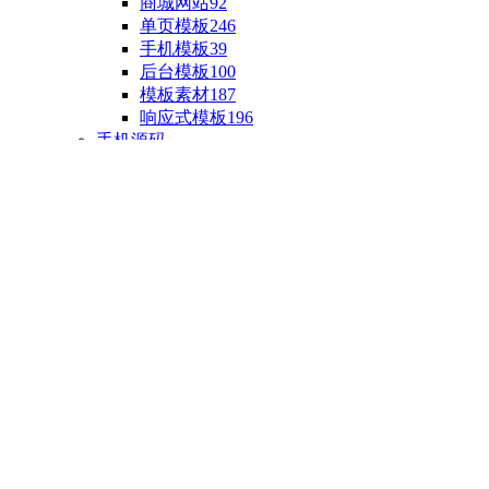
商城网站
92
单页模板
246
手机模板
39
后台模板
100
模板素材
187
响应式模板
196
手机源码
手机H5模板
76
小程序源码
18
云开发源码
89
APP源码
23
游戏源码
棋盘源码
3
端游源码
1
手游源码
30
页游源码
4
网游单机
1
HTML5游戏
5
自制主题
亲测源码
整合源码
投稿源码