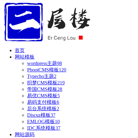
首页
网站模板
wordpress主题
98
PbootCMS模板
120
Typecho主题
2
织梦CMS模板
219
帝国CMS模板
28
易优CMS模板
5
易码支付模板
6
后台系统模板
2
Discuz模板
37
EMLOG模板
10
IDC系统模板
37
网站源码