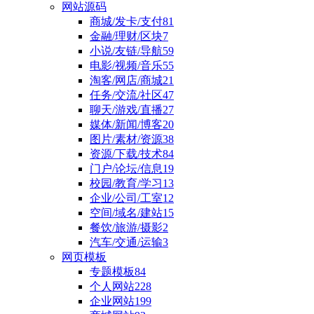
网站源码
商城/发卡/支付
81
金融/理财/区块
7
小说/友链/导航
59
电影/视频/音乐
55
淘客/网店/商城
21
任务/交流/社区
47
聊天/游戏/直播
27
媒体/新闻/博客
20
图片/素材/资源
38
资源/下载/技术
84
门户/论坛/信息
19
校园/教育/学习
13
企业/公司/工室
12
空间/域名/建站
15
餐饮/旅游/摄影
2
汽车/交通/运输
3
网页模板
专题模板
84
个人网站
228
企业网站
199