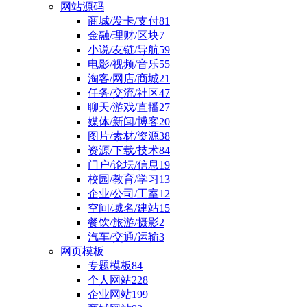
网站源码
商城/发卡/支付
81
金融/理财/区块
7
小说/友链/导航
59
电影/视频/音乐
55
淘客/网店/商城
21
任务/交流/社区
47
聊天/游戏/直播
27
媒体/新闻/博客
20
图片/素材/资源
38
资源/下载/技术
84
门户/论坛/信息
19
校园/教育/学习
13
企业/公司/工室
12
空间/域名/建站
15
餐饮/旅游/摄影
2
汽车/交通/运输
3
网页模板
专题模板
84
个人网站
228
企业网站
199