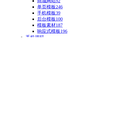
商城网站
92
单页模板
246
手机模板
39
后台模板
100
模板素材
187
响应式模板
196
手机源码
手机H5模板
76
小程序源码
18
云开发源码
89
APP源码
23
游戏源码
棋盘源码
3
端游源码
1
手游源码
30
页游源码
4
网游单机
1
HTML5游戏
5
自制主题
亲测源码
整合源码
投稿源码