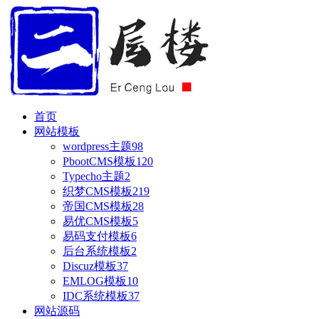
首页
网站模板
wordpress主题
98
PbootCMS模板
120
Typecho主题
2
织梦CMS模板
219
帝国CMS模板
28
易优CMS模板
5
易码支付模板
6
后台系统模板
2
Discuz模板
37
EMLOG模板
10
IDC系统模板
37
网站源码