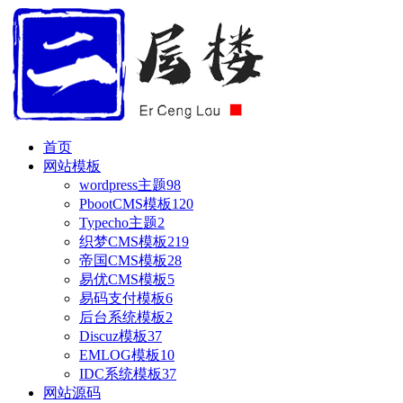
首页
网站模板
wordpress主题
98
PbootCMS模板
120
Typecho主题
2
织梦CMS模板
219
帝国CMS模板
28
易优CMS模板
5
易码支付模板
6
后台系统模板
2
Discuz模板
37
EMLOG模板
10
IDC系统模板
37
网站源码