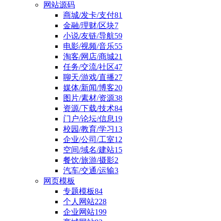
网站源码
商城/发卡/支付
81
金融/理财/区块
7
小说/友链/导航
59
电影/视频/音乐
55
淘客/网店/商城
21
任务/交流/社区
47
聊天/游戏/直播
27
媒体/新闻/博客
20
图片/素材/资源
38
资源/下载/技术
84
门户/论坛/信息
19
校园/教育/学习
13
企业/公司/工室
12
空间/域名/建站
15
餐饮/旅游/摄影
2
汽车/交通/运输
3
网页模板
专题模板
84
个人网站
228
企业网站
199