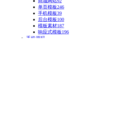
商城网站
92
单页模板
246
手机模板
39
后台模板
100
模板素材
187
响应式模板
196
手机源码
手机H5模板
76
小程序源码
18
云开发源码
89
APP源码
23
游戏源码
棋盘源码
3
端游源码
1
手游源码
30
页游源码
4
网游单机
1
HTML5游戏
5
自制主题
亲测源码
整合源码
投稿源码