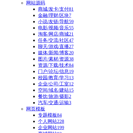
网站源码
商城/发卡/支付
81
金融/理财/区块
7
小说/友链/导航
59
电影/视频/音乐
55
淘客/网店/商城
21
任务/交流/社区
47
聊天/游戏/直播
27
媒体/新闻/博客
20
图片/素材/资源
38
资源/下载/技术
84
门户/论坛/信息
19
校园/教育/学习
13
企业/公司/工室
12
空间/域名/建站
15
餐饮/旅游/摄影
2
汽车/交通/运输
3
网页模板
专题模板
84
个人网站
228
企业网站
199