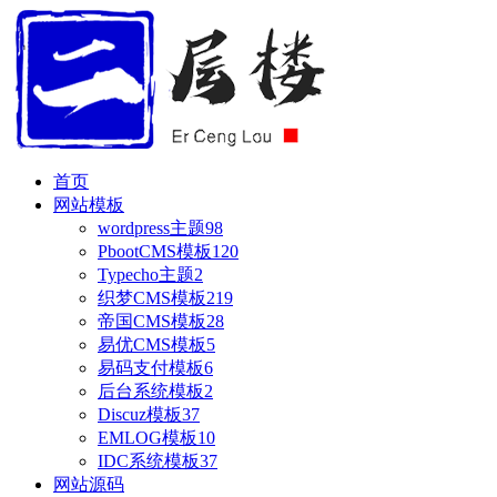
首页
网站模板
wordpress主题
98
PbootCMS模板
120
Typecho主题
2
织梦CMS模板
219
帝国CMS模板
28
易优CMS模板
5
易码支付模板
6
后台系统模板
2
Discuz模板
37
EMLOG模板
10
IDC系统模板
37
网站源码