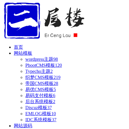
首页
网站模板
wordpress主题
98
PbootCMS模板
120
Typecho主题
2
织梦CMS模板
219
帝国CMS模板
28
易优CMS模板
5
易码支付模板
6
后台系统模板
2
Discuz模板
37
EMLOG模板
10
IDC系统模板
37
网站源码