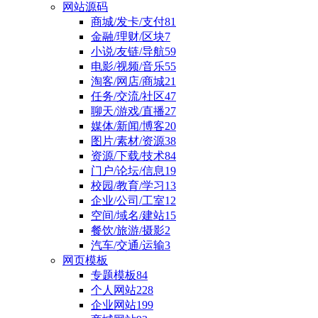
网站源码
商城/发卡/支付
81
金融/理财/区块
7
小说/友链/导航
59
电影/视频/音乐
55
淘客/网店/商城
21
任务/交流/社区
47
聊天/游戏/直播
27
媒体/新闻/博客
20
图片/素材/资源
38
资源/下载/技术
84
门户/论坛/信息
19
校园/教育/学习
13
企业/公司/工室
12
空间/域名/建站
15
餐饮/旅游/摄影
2
汽车/交通/运输
3
网页模板
专题模板
84
个人网站
228
企业网站
199