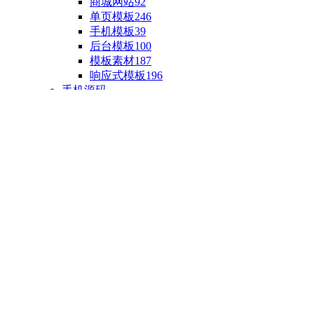
商城网站
92
单页模板
246
手机模板
39
后台模板
100
模板素材
187
响应式模板
196
手机源码
手机H5模板
76
小程序源码
18
云开发源码
89
APP源码
23
游戏源码
棋盘源码
3
端游源码
1
手游源码
30
页游源码
4
网游单机
1
HTML5游戏
5
自制主题
亲测源码
整合源码
投稿源码