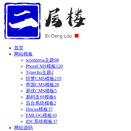
首页
网站模板
wordpress主题
98
PbootCMS模板
120
Typecho主题
2
织梦CMS模板
219
帝国CMS模板
28
易优CMS模板
5
易码支付模板
6
后台系统模板
2
Discuz模板
37
EMLOG模板
10
IDC系统模板
37
网站源码