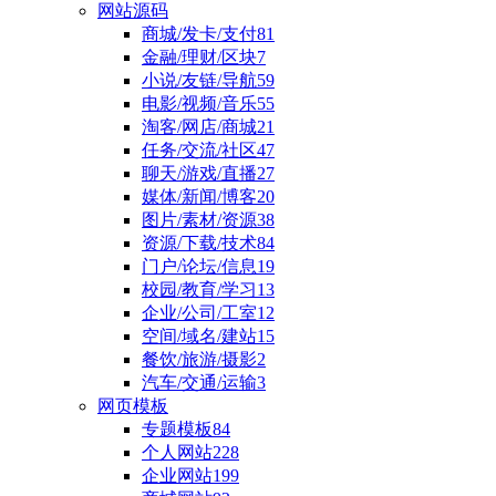
网站源码
商城/发卡/支付
81
金融/理财/区块
7
小说/友链/导航
59
电影/视频/音乐
55
淘客/网店/商城
21
任务/交流/社区
47
聊天/游戏/直播
27
媒体/新闻/博客
20
图片/素材/资源
38
资源/下载/技术
84
门户/论坛/信息
19
校园/教育/学习
13
企业/公司/工室
12
空间/域名/建站
15
餐饮/旅游/摄影
2
汽车/交通/运输
3
网页模板
专题模板
84
个人网站
228
企业网站
199