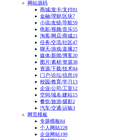
网站源码
商城/发卡/支付
81
金融/理财/区块
7
小说/友链/导航
59
电影/视频/音乐
55
淘客/网店/商城
21
任务/交流/社区
47
聊天/游戏/直播
27
媒体/新闻/博客
20
图片/素材/资源
38
资源/下载/技术
84
门户/论坛/信息
19
校园/教育/学习
13
企业/公司/工室
12
空间/域名/建站
15
餐饮/旅游/摄影
2
汽车/交通/运输
3
网页模板
专题模板
84
个人网站
228
企业网站
199