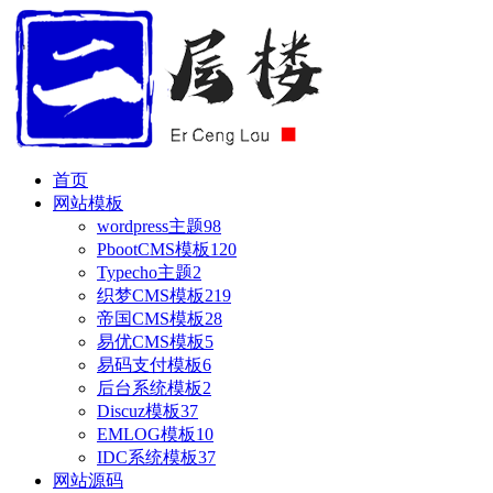
首页
网站模板
wordpress主题
98
PbootCMS模板
120
Typecho主题
2
织梦CMS模板
219
帝国CMS模板
28
易优CMS模板
5
易码支付模板
6
后台系统模板
2
Discuz模板
37
EMLOG模板
10
IDC系统模板
37
网站源码