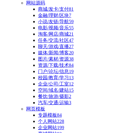
网站源码
商城/发卡/支付
81
金融/理财/区块
7
小说/友链/导航
59
电影/视频/音乐
55
淘客/网店/商城
21
任务/交流/社区
47
聊天/游戏/直播
27
媒体/新闻/博客
20
图片/素材/资源
38
资源/下载/技术
84
门户/论坛/信息
19
校园/教育/学习
13
企业/公司/工室
12
空间/域名/建站
15
餐饮/旅游/摄影
2
汽车/交通/运输
3
网页模板
专题模板
84
个人网站
228
企业网站
199