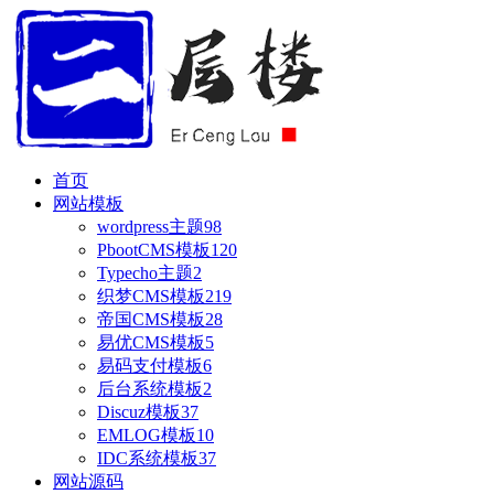
首页
网站模板
wordpress主题
98
PbootCMS模板
120
Typecho主题
2
织梦CMS模板
219
帝国CMS模板
28
易优CMS模板
5
易码支付模板
6
后台系统模板
2
Discuz模板
37
EMLOG模板
10
IDC系统模板
37
网站源码