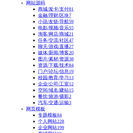
网站源码
商城/发卡/支付
81
金融/理财/区块
7
小说/友链/导航
59
电影/视频/音乐
55
淘客/网店/商城
21
任务/交流/社区
47
聊天/游戏/直播
27
媒体/新闻/博客
20
图片/素材/资源
38
资源/下载/技术
84
门户/论坛/信息
19
校园/教育/学习
13
企业/公司/工室
12
空间/域名/建站
15
餐饮/旅游/摄影
2
汽车/交通/运输
3
网页模板
专题模板
84
个人网站
228
企业网站
199