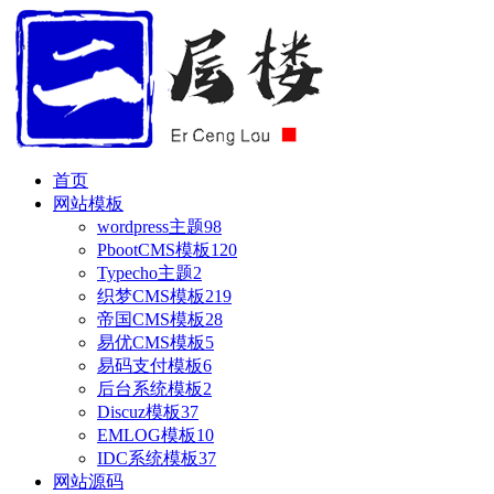
首页
网站模板
wordpress主题
98
PbootCMS模板
120
Typecho主题
2
织梦CMS模板
219
帝国CMS模板
28
易优CMS模板
5
易码支付模板
6
后台系统模板
2
Discuz模板
37
EMLOG模板
10
IDC系统模板
37
网站源码