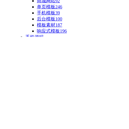
商城网站
92
单页模板
246
手机模板
39
后台模板
100
模板素材
187
响应式模板
196
手机源码
手机H5模板
76
小程序源码
18
云开发源码
89
APP源码
23
游戏源码
棋盘源码
3
端游源码
1
手游源码
30
页游源码
4
网游单机
1
HTML5游戏
5
自制主题
亲测源码
整合源码
投稿源码