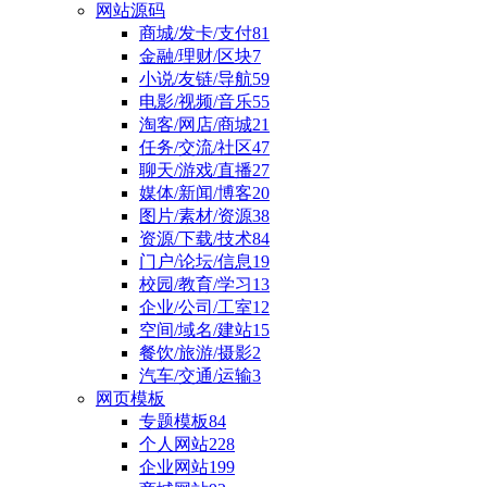
网站源码
商城/发卡/支付
81
金融/理财/区块
7
小说/友链/导航
59
电影/视频/音乐
55
淘客/网店/商城
21
任务/交流/社区
47
聊天/游戏/直播
27
媒体/新闻/博客
20
图片/素材/资源
38
资源/下载/技术
84
门户/论坛/信息
19
校园/教育/学习
13
企业/公司/工室
12
空间/域名/建站
15
餐饮/旅游/摄影
2
汽车/交通/运输
3
网页模板
专题模板
84
个人网站
228
企业网站
199