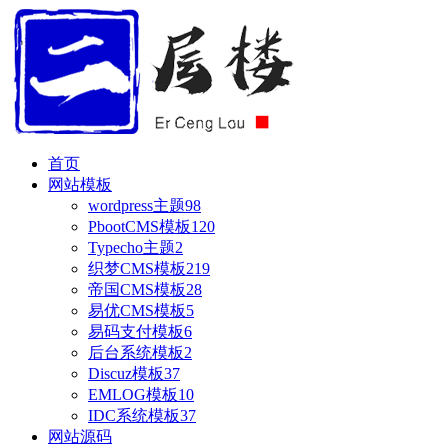
首页
网站模板
wordpress主题
98
PbootCMS模板
120
Typecho主题
2
织梦CMS模板
219
帝国CMS模板
28
易优CMS模板
5
易码支付模板
6
后台系统模板
2
Discuz模板
37
EMLOG模板
10
IDC系统模板
37
网站源码