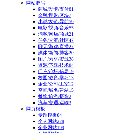
网站源码
商城/发卡/支付
81
金融/理财/区块
7
小说/友链/导航
59
电影/视频/音乐
55
淘客/网店/商城
21
任务/交流/社区
47
聊天/游戏/直播
27
媒体/新闻/博客
20
图片/素材/资源
38
资源/下载/技术
84
门户/论坛/信息
19
校园/教育/学习
13
企业/公司/工室
12
空间/域名/建站
15
餐饮/旅游/摄影
2
汽车/交通/运输
3
网页模板
专题模板
84
个人网站
228
企业网站
199