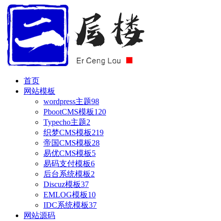
首页
网站模板
wordpress主题
98
PbootCMS模板
120
Typecho主题
2
织梦CMS模板
219
帝国CMS模板
28
易优CMS模板
5
易码支付模板
6
后台系统模板
2
Discuz模板
37
EMLOG模板
10
IDC系统模板
37
网站源码