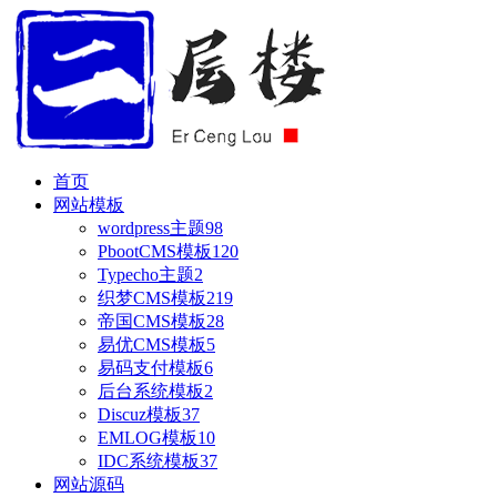
首页
网站模板
wordpress主题
98
PbootCMS模板
120
Typecho主题
2
织梦CMS模板
219
帝国CMS模板
28
易优CMS模板
5
易码支付模板
6
后台系统模板
2
Discuz模板
37
EMLOG模板
10
IDC系统模板
37
网站源码