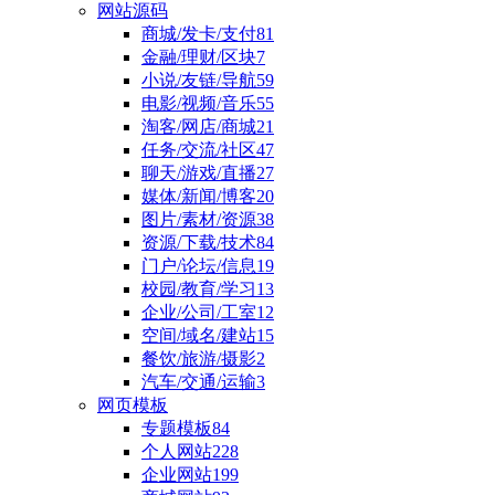
网站源码
商城/发卡/支付
81
金融/理财/区块
7
小说/友链/导航
59
电影/视频/音乐
55
淘客/网店/商城
21
任务/交流/社区
47
聊天/游戏/直播
27
媒体/新闻/博客
20
图片/素材/资源
38
资源/下载/技术
84
门户/论坛/信息
19
校园/教育/学习
13
企业/公司/工室
12
空间/域名/建站
15
餐饮/旅游/摄影
2
汽车/交通/运输
3
网页模板
专题模板
84
个人网站
228
企业网站
199