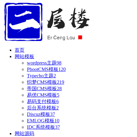
首页
网站模板
wordpress主题
98
PbootCMS模板
120
Typecho主题
2
织梦CMS模板
219
帝国CMS模板
28
易优CMS模板
5
易码支付模板
6
后台系统模板
2
Discuz模板
37
EMLOG模板
10
IDC系统模板
37
网站源码