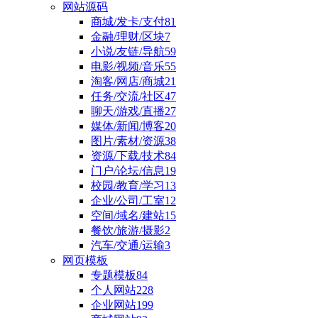
网站源码
商城/发卡/支付
81
金融/理财/区块
7
小说/友链/导航
59
电影/视频/音乐
55
淘客/网店/商城
21
任务/交流/社区
47
聊天/游戏/直播
27
媒体/新闻/博客
20
图片/素材/资源
38
资源/下载/技术
84
门户/论坛/信息
19
校园/教育/学习
13
企业/公司/工室
12
空间/域名/建站
15
餐饮/旅游/摄影
2
汽车/交通/运输
3
网页模板
专题模板
84
个人网站
228
企业网站
199