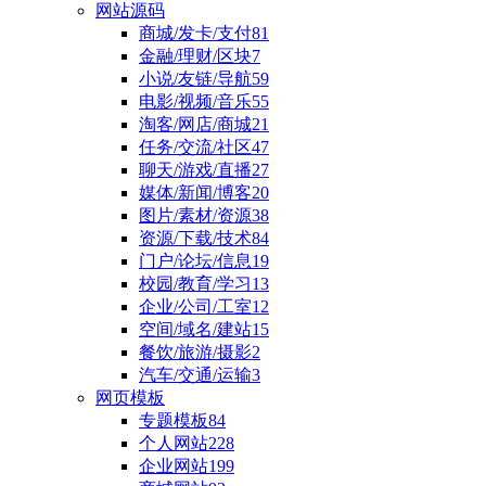
网站源码
商城/发卡/支付
81
金融/理财/区块
7
小说/友链/导航
59
电影/视频/音乐
55
淘客/网店/商城
21
任务/交流/社区
47
聊天/游戏/直播
27
媒体/新闻/博客
20
图片/素材/资源
38
资源/下载/技术
84
门户/论坛/信息
19
校园/教育/学习
13
企业/公司/工室
12
空间/域名/建站
15
餐饮/旅游/摄影
2
汽车/交通/运输
3
网页模板
专题模板
84
个人网站
228
企业网站
199