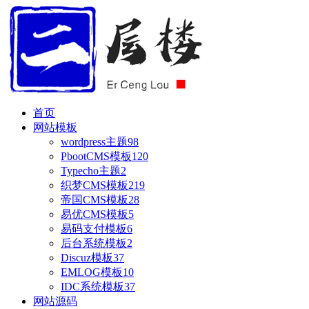
首页
网站模板
wordpress主题
98
PbootCMS模板
120
Typecho主题
2
织梦CMS模板
219
帝国CMS模板
28
易优CMS模板
5
易码支付模板
6
后台系统模板
2
Discuz模板
37
EMLOG模板
10
IDC系统模板
37
网站源码