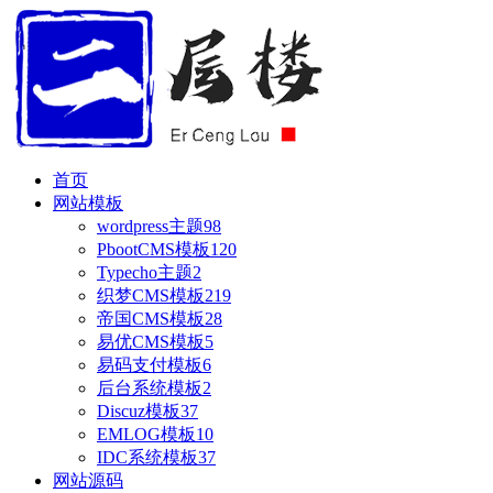
首页
网站模板
wordpress主题
98
PbootCMS模板
120
Typecho主题
2
织梦CMS模板
219
帝国CMS模板
28
易优CMS模板
5
易码支付模板
6
后台系统模板
2
Discuz模板
37
EMLOG模板
10
IDC系统模板
37
网站源码