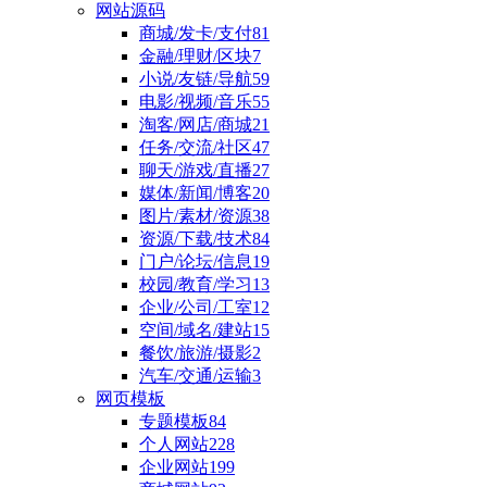
网站源码
商城/发卡/支付
81
金融/理财/区块
7
小说/友链/导航
59
电影/视频/音乐
55
淘客/网店/商城
21
任务/交流/社区
47
聊天/游戏/直播
27
媒体/新闻/博客
20
图片/素材/资源
38
资源/下载/技术
84
门户/论坛/信息
19
校园/教育/学习
13
企业/公司/工室
12
空间/域名/建站
15
餐饮/旅游/摄影
2
汽车/交通/运输
3
网页模板
专题模板
84
个人网站
228
企业网站
199