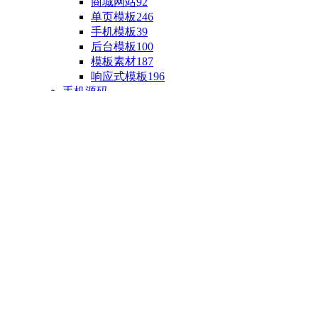
商城网站
92
单页模板
246
手机模板
39
后台模板
100
模板素材
187
响应式模板
196
手机源码
手机H5模板
76
小程序源码
18
云开发源码
89
APP源码
23
游戏源码
棋盘源码
3
端游源码
1
手游源码
30
页游源码
4
网游单机
1
HTML5游戏
5
自制主题
亲测源码
整合源码
投稿源码