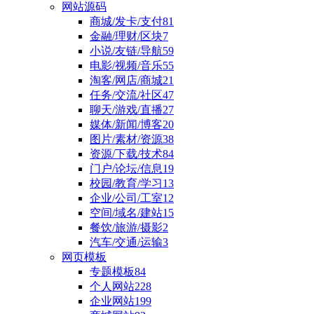
网站源码
商城/发卡/支付
81
金融/理财/区块
7
小说/友链/导航
59
电影/视频/音乐
55
淘客/网店/商城
21
任务/交流/社区
47
聊天/游戏/直播
27
媒体/新闻/博客
20
图片/素材/资源
38
资源/下载/技术
84
门户/论坛/信息
19
校园/教育/学习
13
企业/公司/工室
12
空间/域名/建站
15
餐饮/旅游/摄影
2
汽车/交通/运输
3
网页模板
专题模板
84
个人网站
228
企业网站
199