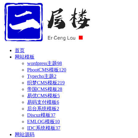
首页
网站模板
wordpress主题
98
PbootCMS模板
120
Typecho主题
2
织梦CMS模板
219
帝国CMS模板
28
易优CMS模板
5
易码支付模板
6
后台系统模板
2
Discuz模板
37
EMLOG模板
10
IDC系统模板
37
网站源码