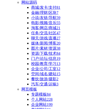
网站源码
商城/发卡/支付
81
金融/理财/区块
7
小说/友链/导航
59
电影/视频/音乐
55
淘客/网店/商城
21
任务/交流/社区
47
聊天/游戏/直播
27
媒体/新闻/博客
20
图片/素材/资源
38
资源/下载/技术
84
门户/论坛/信息
19
校园/教育/学习
13
企业/公司/工室
12
空间/域名/建站
15
餐饮/旅游/摄影
2
汽车/交通/运输
3
网页模板
专题模板
84
个人网站
228
企业网站
199