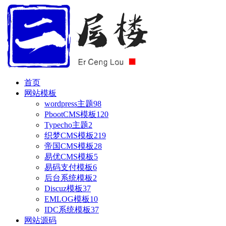
首页
网站模板
wordpress主题
98
PbootCMS模板
120
Typecho主题
2
织梦CMS模板
219
帝国CMS模板
28
易优CMS模板
5
易码支付模板
6
后台系统模板
2
Discuz模板
37
EMLOG模板
10
IDC系统模板
37
网站源码