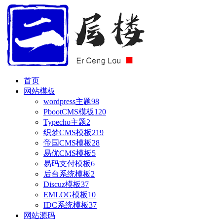
首页
网站模板
wordpress主题
98
PbootCMS模板
120
Typecho主题
2
织梦CMS模板
219
帝国CMS模板
28
易优CMS模板
5
易码支付模板
6
后台系统模板
2
Discuz模板
37
EMLOG模板
10
IDC系统模板
37
网站源码