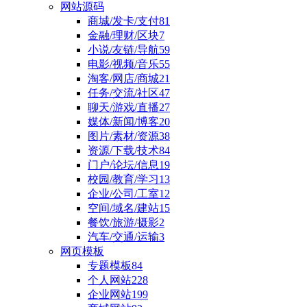
网站源码
商城/发卡/支付
81
金融/理财/区块
7
小说/友链/导航
59
电影/视频/音乐
55
淘客/网店/商城
21
任务/交流/社区
47
聊天/游戏/直播
27
媒体/新闻/博客
20
图片/素材/资源
38
资源/下载/技术
84
门户/论坛/信息
19
校园/教育/学习
13
企业/公司/工室
12
空间/域名/建站
15
餐饮/旅游/摄影
2
汽车/交通/运输
3
网页模板
专题模板
84
个人网站
228
企业网站
199