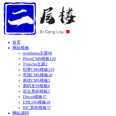
首页
网站模板
wordpress主题
98
PbootCMS模板
120
Typecho主题
2
织梦CMS模板
219
帝国CMS模板
28
易优CMS模板
5
易码支付模板
6
后台系统模板
2
Discuz模板
37
EMLOG模板
10
IDC系统模板
37
网站源码