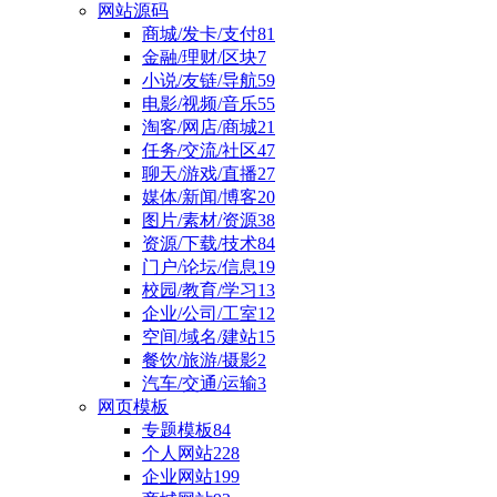
网站源码
商城/发卡/支付
81
金融/理财/区块
7
小说/友链/导航
59
电影/视频/音乐
55
淘客/网店/商城
21
任务/交流/社区
47
聊天/游戏/直播
27
媒体/新闻/博客
20
图片/素材/资源
38
资源/下载/技术
84
门户/论坛/信息
19
校园/教育/学习
13
企业/公司/工室
12
空间/域名/建站
15
餐饮/旅游/摄影
2
汽车/交通/运输
3
网页模板
专题模板
84
个人网站
228
企业网站
199