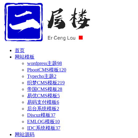
首页
网站模板
wordpress主题
98
PbootCMS模板
120
Typecho主题
2
织梦CMS模板
219
帝国CMS模板
28
易优CMS模板
5
易码支付模板
6
后台系统模板
2
Discuz模板
37
EMLOG模板
10
IDC系统模板
37
网站源码