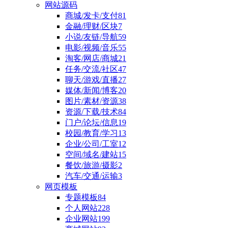
网站源码
商城/发卡/支付
81
金融/理财/区块
7
小说/友链/导航
59
电影/视频/音乐
55
淘客/网店/商城
21
任务/交流/社区
47
聊天/游戏/直播
27
媒体/新闻/博客
20
图片/素材/资源
38
资源/下载/技术
84
门户/论坛/信息
19
校园/教育/学习
13
企业/公司/工室
12
空间/域名/建站
15
餐饮/旅游/摄影
2
汽车/交通/运输
3
网页模板
专题模板
84
个人网站
228
企业网站
199