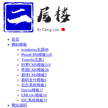
首页
网站模板
wordpress主题
98
PbootCMS模板
120
Typecho主题
2
织梦CMS模板
219
帝国CMS模板
28
易优CMS模板
5
易码支付模板
6
后台系统模板
2
Discuz模板
37
EMLOG模板
10
IDC系统模板
37
网站源码