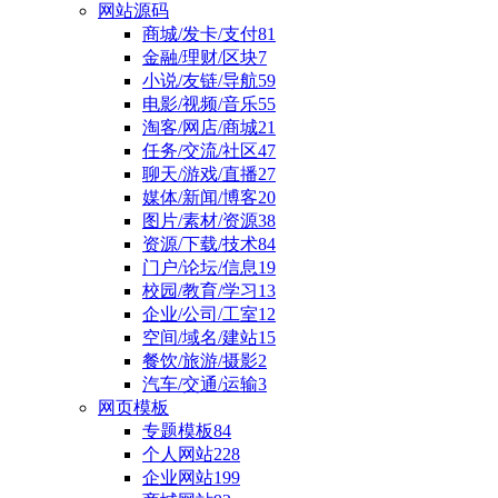
网站源码
商城/发卡/支付
81
金融/理财/区块
7
小说/友链/导航
59
电影/视频/音乐
55
淘客/网店/商城
21
任务/交流/社区
47
聊天/游戏/直播
27
媒体/新闻/博客
20
图片/素材/资源
38
资源/下载/技术
84
门户/论坛/信息
19
校园/教育/学习
13
企业/公司/工室
12
空间/域名/建站
15
餐饮/旅游/摄影
2
汽车/交通/运输
3
网页模板
专题模板
84
个人网站
228
企业网站
199