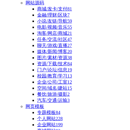
网站源码
商城/发卡/支付
81
金融/理财/区块
7
小说/友链/导航
59
电影/视频/音乐
55
淘客/网店/商城
21
任务/交流/社区
47
聊天/游戏/直播
27
媒体/新闻/博客
20
图片/素材/资源
38
资源/下载/技术
84
门户/论坛/信息
19
校园/教育/学习
13
企业/公司/工室
12
空间/域名/建站
15
餐饮/旅游/摄影
2
汽车/交通/运输
3
网页模板
专题模板
84
个人网站
228
企业网站
199