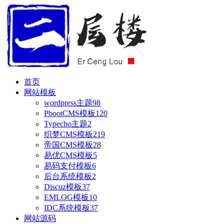
首页
网站模板
wordpress主题
98
PbootCMS模板
120
Typecho主题
2
织梦CMS模板
219
帝国CMS模板
28
易优CMS模板
5
易码支付模板
6
后台系统模板
2
Discuz模板
37
EMLOG模板
10
IDC系统模板
37
网站源码