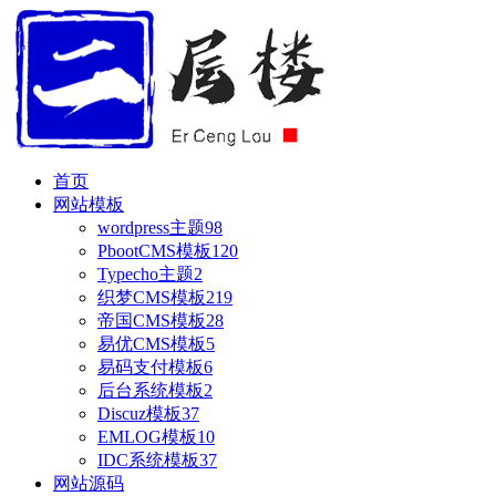
首页
网站模板
wordpress主题
98
PbootCMS模板
120
Typecho主题
2
织梦CMS模板
219
帝国CMS模板
28
易优CMS模板
5
易码支付模板
6
后台系统模板
2
Discuz模板
37
EMLOG模板
10
IDC系统模板
37
网站源码