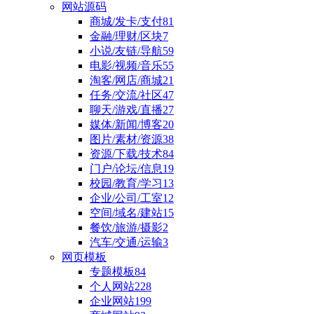
网站源码
商城/发卡/支付
81
金融/理财/区块
7
小说/友链/导航
59
电影/视频/音乐
55
淘客/网店/商城
21
任务/交流/社区
47
聊天/游戏/直播
27
媒体/新闻/博客
20
图片/素材/资源
38
资源/下载/技术
84
门户/论坛/信息
19
校园/教育/学习
13
企业/公司/工室
12
空间/域名/建站
15
餐饮/旅游/摄影
2
汽车/交通/运输
3
网页模板
专题模板
84
个人网站
228
企业网站
199