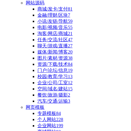
网站源码
商城/发卡/支付
81
金融/理财/区块
7
小说/友链/导航
59
电影/视频/音乐
55
淘客/网店/商城
21
任务/交流/社区
47
聊天/游戏/直播
27
媒体/新闻/博客
20
图片/素材/资源
38
资源/下载/技术
84
门户/论坛/信息
19
校园/教育/学习
13
企业/公司/工室
12
空间/域名/建站
15
餐饮/旅游/摄影
2
汽车/交通/运输
3
网页模板
专题模板
84
个人网站
228
企业网站
199