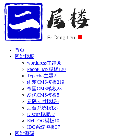
首页
网站模板
wordpress主题
98
PbootCMS模板
120
Typecho主题
2
织梦CMS模板
219
帝国CMS模板
28
易优CMS模板
5
易码支付模板
6
后台系统模板
2
Discuz模板
37
EMLOG模板
10
IDC系统模板
37
网站源码