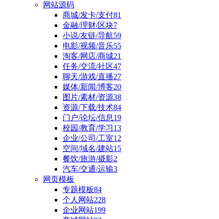
网站源码
商城/发卡/支付
81
金融/理财/区块
7
小说/友链/导航
59
电影/视频/音乐
55
淘客/网店/商城
21
任务/交流/社区
47
聊天/游戏/直播
27
媒体/新闻/博客
20
图片/素材/资源
38
资源/下载/技术
84
门户/论坛/信息
19
校园/教育/学习
13
企业/公司/工室
12
空间/域名/建站
15
餐饮/旅游/摄影
2
汽车/交通/运输
3
网页模板
专题模板
84
个人网站
228
企业网站
199