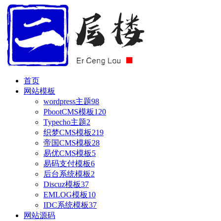
首页
网站模板
wordpress主题
98
PbootCMS模板
120
Typecho主题
2
织梦CMS模板
219
帝国CMS模板
28
易优CMS模板
5
易码支付模板
6
后台系统模板
2
Discuz模板
37
EMLOG模板
10
IDC系统模板
37
网站源码