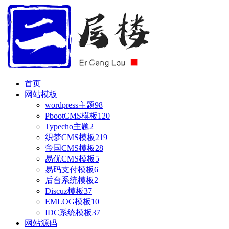
首页
网站模板
wordpress主题
98
PbootCMS模板
120
Typecho主题
2
织梦CMS模板
219
帝国CMS模板
28
易优CMS模板
5
易码支付模板
6
后台系统模板
2
Discuz模板
37
EMLOG模板
10
IDC系统模板
37
网站源码