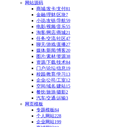
网站源码
商城/发卡/支付
81
金融/理财/区块
7
小说/友链/导航
59
电影/视频/音乐
55
淘客/网店/商城
21
任务/交流/社区
47
聊天/游戏/直播
27
媒体/新闻/博客
20
图片/素材/资源
38
资源/下载/技术
84
门户/论坛/信息
19
校园/教育/学习
13
企业/公司/工室
12
空间/域名/建站
15
餐饮/旅游/摄影
2
汽车/交通/运输
3
网页模板
专题模板
84
个人网站
228
企业网站
199