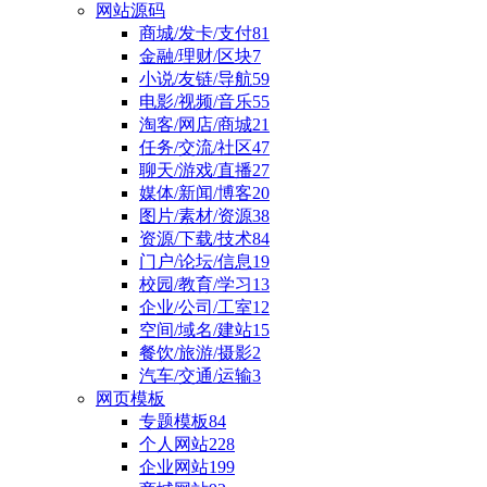
网站源码
商城/发卡/支付
81
金融/理财/区块
7
小说/友链/导航
59
电影/视频/音乐
55
淘客/网店/商城
21
任务/交流/社区
47
聊天/游戏/直播
27
媒体/新闻/博客
20
图片/素材/资源
38
资源/下载/技术
84
门户/论坛/信息
19
校园/教育/学习
13
企业/公司/工室
12
空间/域名/建站
15
餐饮/旅游/摄影
2
汽车/交通/运输
3
网页模板
专题模板
84
个人网站
228
企业网站
199