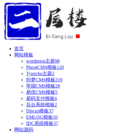
首页
网站模板
wordpress主题
98
PbootCMS模板
120
Typecho主题
2
织梦CMS模板
219
帝国CMS模板
28
易优CMS模板
5
易码支付模板
6
后台系统模板
2
Discuz模板
37
EMLOG模板
10
IDC系统模板
37
网站源码