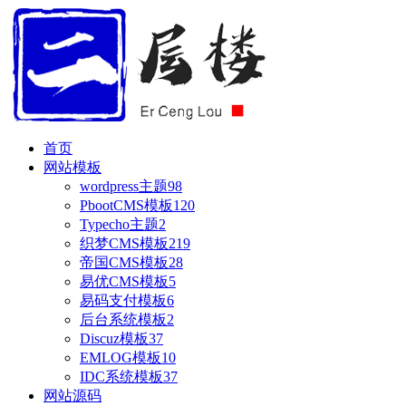
首页
网站模板
wordpress主题
98
PbootCMS模板
120
Typecho主题
2
织梦CMS模板
219
帝国CMS模板
28
易优CMS模板
5
易码支付模板
6
后台系统模板
2
Discuz模板
37
EMLOG模板
10
IDC系统模板
37
网站源码