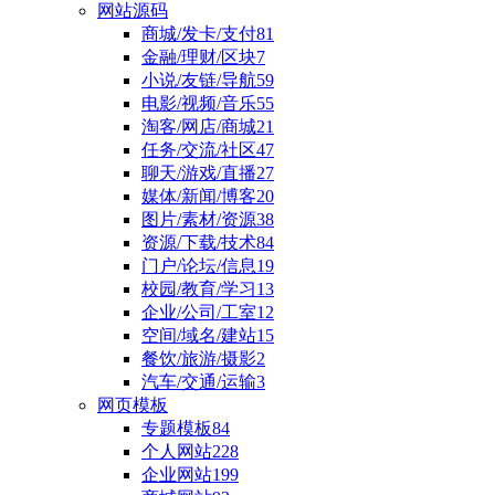
网站源码
商城/发卡/支付
81
金融/理财/区块
7
小说/友链/导航
59
电影/视频/音乐
55
淘客/网店/商城
21
任务/交流/社区
47
聊天/游戏/直播
27
媒体/新闻/博客
20
图片/素材/资源
38
资源/下载/技术
84
门户/论坛/信息
19
校园/教育/学习
13
企业/公司/工室
12
空间/域名/建站
15
餐饮/旅游/摄影
2
汽车/交通/运输
3
网页模板
专题模板
84
个人网站
228
企业网站
199