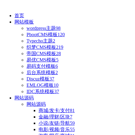
首页
网站模板
wordpress主题
98
PbootCMS模板
120
Typecho主题
2
织梦CMS模板
219
帝国CMS模板
28
易优CMS模板
5
易码支付模板
6
后台系统模板
2
Discuz模板
37
EMLOG模板
10
IDC系统模板
37
网站源码